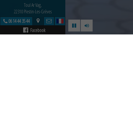
Toul Ar Vag,
22310 Plestin-Les-Grèves
06 14 44 35 44
Facebook
Bienvenue en
Br
Dans un
cadre na
la
Baie de Morlaix
Toute l’année
, n
expédition sur le 
Pour en savoir p
questions. Réserv