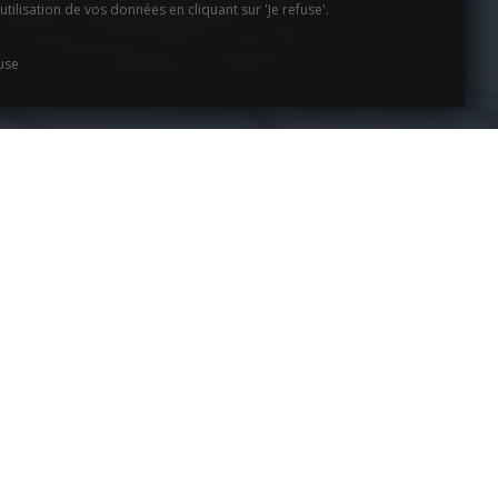
tilisation de vos données en cliquant sur 'Je refuse'.
fuse
IT ROSE
in-les-Grèves
,
au bord de la mer
!
elques kilomètres de la
Côte de Granit Rose
, de
le, week-end en amoureux, escale pendant votre
s.
rmulaire. Nous pourrons répondre à toutes os
de la Côte de Granit Rose
!