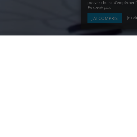
pouvez choisir d’empêcher l’u
En savoir plus
Je re
J’AI COMPRIS
CAMPING CÔTE DE GRAN
etagne
au Camping de la Corniche, sur la commune de
Plest
turel
, verdoyant et apaisant, découvrez notre camping à qu
et de
Loquirec
.
ous vous accueillons
en toute occasion
: vacances en famil
GR34, séjour les pieds dans l’eau, études ou voyage d’affaire
lus, contactez-nous par téléphone, par mail ou via le fo
ez votre séjour dans notre
charmant petit camping proche 